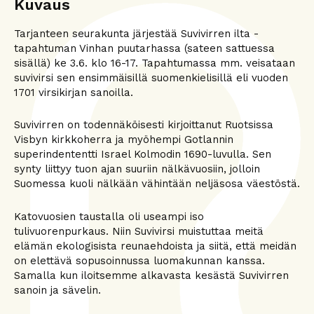
Kuvaus
Tarjanteen seurakunta järjestää Suvivirren ilta -
tapahtuman Vinhan puutarhassa (sateen sattuessa
sisällä) ke 3.6. klo 16-17. Tapahtumassa mm. veisataan
suvivirsi sen ensimmäisillä suomenkielisillä eli vuoden
1701 virsikirjan sanoilla.
Suvivirren on todennäköisesti kirjoittanut Ruotsissa
Visbyn kirkkoherra ja myöhempi Gotlannin
superindententti Israel Kolmodin 1690-luvulla. Sen
synty liittyy tuon ajan suuriin nälkävuosiin, jolloin
Suomessa kuoli nälkään vähintään neljäsosa väestöstä.
Katovuosien taustalla oli useampi iso
tulivuorenpurkaus. Niin Suvivirsi muistuttaa meitä
elämän ekologisista reunaehdoista ja siitä, että meidän
on elettävä sopusoinnussa luomakunnan kanssa.
Samalla kun iloitsemme alkavasta kesästä Suvivirren
sanoin ja sävelin.