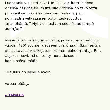
Luonnonkuvaukset olivat 1600-luvun luterilaisissa
virsissä harvinaisia, mutta suvivirressä on tavoitettu
poikkeuksellisesti katovuosien tuska ja paluu
normaaliin vulkaanisen pölyn laskeuduttua
ilmakehästä. ” Nyt siunaustaan suopi/taas lämpö
auringon”.
Virrestä tuli heti hyvin suosittu, ja se suomennettiin jo
vuoden 1701 suomenkieliseen virsikirjaan. Suomentaja
oli luultavasti virsikirjatoimikunnan puheenjohtaja Erik
Cajanus. Suvivirsi on tehty ruotsalaiseen
kansansävelmään.
Tilaisuus on kaikille avoin.
Vapaa pääsy.
« Takaisin