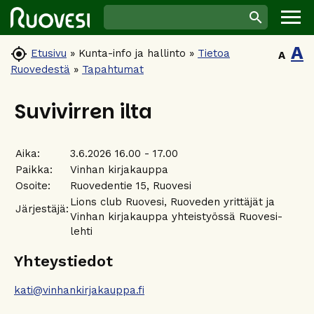
A

Etusivu
»
Kunta-info ja hallinto
»
Tietoa
A
Ruovedestä
»
Tapahtumat
Suvivirren ilta
Aika:
3.6.2026 16.00 - 17.00
Paikka:
Vinhan kirjakauppa
Osoite:
Ruovedentie 15, Ruovesi
Lions club Ruovesi, Ruoveden yrittäjät ja
Järjestäjä:
Vinhan kirjakauppa yhteistyössä Ruovesi-
lehti
Yhteystiedot
kati@vinhankirjakauppa.fi