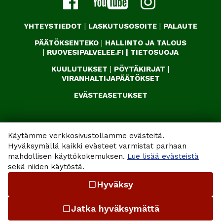
YHTEYSTIEDOT
|
LASKUTUSOSOITE
|
PALAUTE
PÄÄTÖKSENTEKO
|
HALLINTO JA TALOUS
|
RUOVESIPALVELEE.FI
|
TIETOSUOJA
KUULUTUKSET
|
PÖYTÄKIRJAT
|
VIRANHALTIJAPÄÄTÖKSET
EVÄSTEASETUKSET
Käytämme verkkosivustollamme evästeitä.
Hyväksymällä kaikki evästeet varmistat parhaan
mahdollisen käyttökokemuksen.
Lue lisää evästeistä
sekä niiden käytöstä.
Hyväksy
check_box_outline_blank
Jatka hyväksymättä
check_box_outline_blank