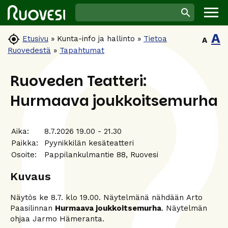
A

Etusivu
»
Kunta-info ja hallinto
»
Tietoa
A
Ruovedestä
»
Tapahtumat
Ruoveden Teatteri:
Hurmaava joukkoitsemurha
Aika:
8.7.2026 19.00 - 21.30
Paikka:
Pyynikkilän kesäteatteri
Osoite:
Pappilankulmantie 88, Ruovesi
Kuvaus
Näytös ke 8.7. klo 19.00. Näytelmänä nähdään Arto
Paasilinnan
Hurmaava joukkoitsemurha
. Näytelmän
ohjaa Jarmo Hämeranta.