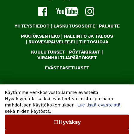
YHTEYSTIEDOT
|
LASKUTUSOSOITE
|
PALAUTE
PÄÄTÖKSENTEKO
|
HALLINTO JA TALOUS
|
RUOVESIPALVELEE.FI
|
TIETOSUOJA
KUULUTUKSET
|
PÖYTÄKIRJAT
|
VIRANHALTIJAPÄÄTÖKSET
EVÄSTEASETUKSET
Käytämme verkkosivustollamme evästeitä.
Hyväksymällä kaikki evästeet varmistat parhaan
mahdollisen käyttökokemuksen.
Lue lisää evästeistä
sekä niiden käytöstä.
Hyväksy
check_box_outline_blank