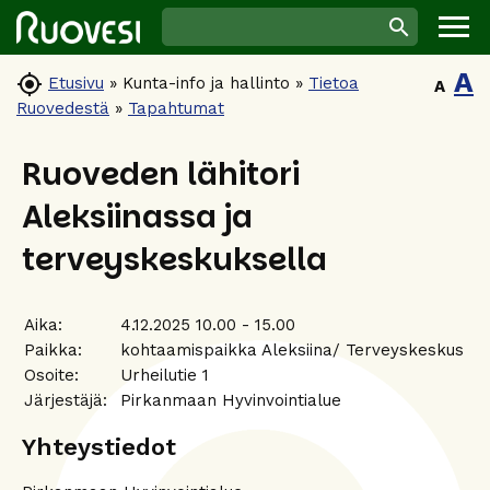
A

Etusivu
»
Kunta-info ja hallinto
»
Tietoa
A
Ruovedestä
»
Tapahtumat
Ruoveden lähitori
Aleksiinassa ja
terveyskeskuksella
Aika:
4.12.2025 10.00 - 15.00
Paikka:
kohtaamispaikka Aleksiina/ Terveyskeskus
Osoite:
Urheilutie 1
Järjestäjä:
Pirkanmaan Hyvinvointialue
Yhteystiedot