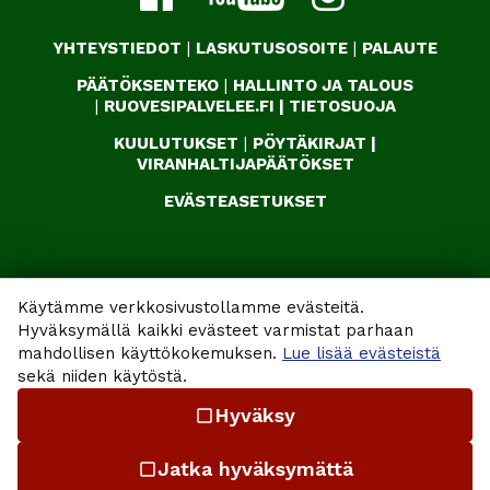
YHTEYSTIEDOT
|
LASKUTUSOSOITE
|
PALAUTE
PÄÄTÖKSENTEKO
|
HALLINTO JA TALOUS
|
RUOVESIPALVELEE.FI
|
TIETOSUOJA
KUULUTUKSET
|
PÖYTÄKIRJAT
|
VIRANHALTIJAPÄÄTÖKSET
EVÄSTEASETUKSET
Käytämme verkkosivustollamme evästeitä.
Hyväksymällä kaikki evästeet varmistat parhaan
mahdollisen käyttökokemuksen.
Lue lisää evästeistä
sekä niiden käytöstä.
Hyväksy
check_box_outline_blank
Jatka hyväksymättä
check_box_outline_blank