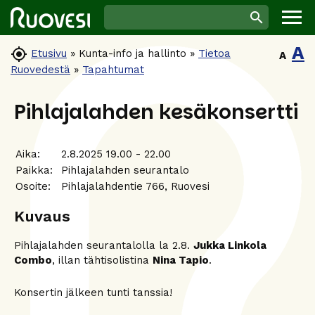
A

Etusivu
»
Kunta-info ja hallinto
»
Tietoa
A
Ruovedestä
»
Tapahtumat
Pihlajalahden kesäkonsertti
Aika:
2.8.2025 19.00 - 22.00
Paikka:
Pihlajalahden seurantalo
Osoite:
Pihlajalahdentie 766, Ruovesi
Kuvaus
Pihlajalahden seurantalolla la 2.8.
Jukka Linkola
Combo
, illan tähtisolistina
Nina Tapio
.
Konsertin jälkeen tunti tanssia!