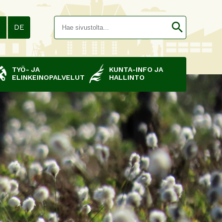
Hakusana(
search
N
DE
TYÖ- JA
KUNTA-INFO JA
ELINKEINOPALVELUT
HALLINTO