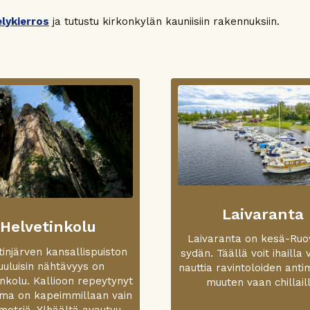
lykierros
ja tutustu kirkonkylän kauniisiin rakennuksiin.
Laivaranta
Helvetinkolu
Laivaranta on kesä-Ru
injärven kansallispuiston
sydän. Täällä voit ihailla 
uuluisin nähtävyys on
nauttia ravintoloiden antim
nkolu. Kallioon repeytynyt
muuten vaan chillaill
ma on kapeimmillaan vain
metriä. Ylhäältä avautuu