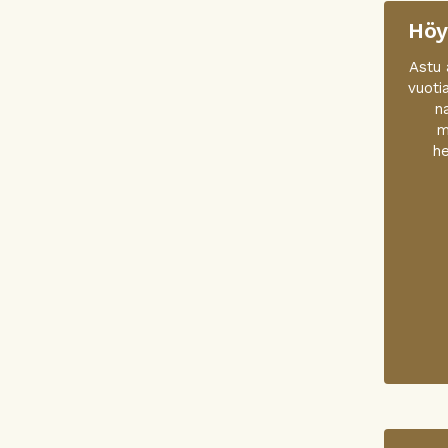
Höy
Astu 
vuoti
n
m
he