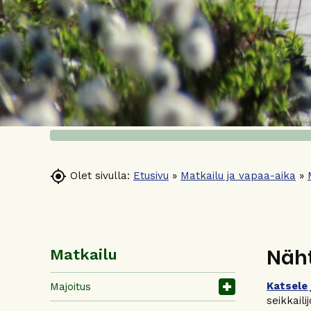

Olet sivulla:
Etusivu
»
Matkailu ja vapaa-aika
»
Näht
Matkailu
Katsele 
Majoitus
seikkail