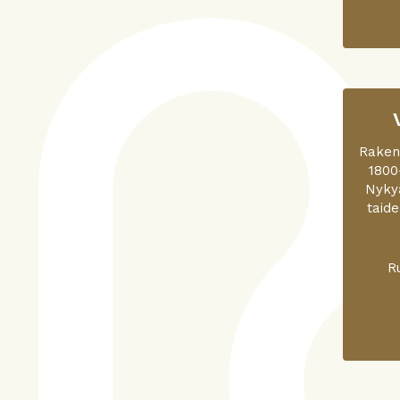
Rakenn
1800
Nykyä
taide
R