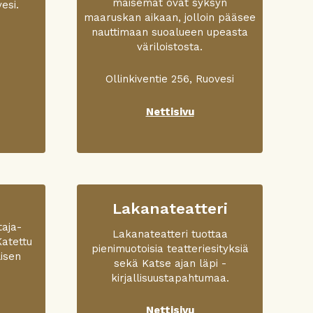
maisemat ovat syksyn
esi.
maaruskan aikaan, jolloin pääsee
nauttimaan suoalueen upeasta
väriloistosta.
Ollinkiventie 256, Ruovesi
Nettisivu
Lakanateatteri
taja­
Lakanateatteri tuottaa
Katettu
pienimuotoisia teatteriesityksiä
isen
sekä Katse ajan läpi -
kirjallisuustapahtumaa.
Nettisivu