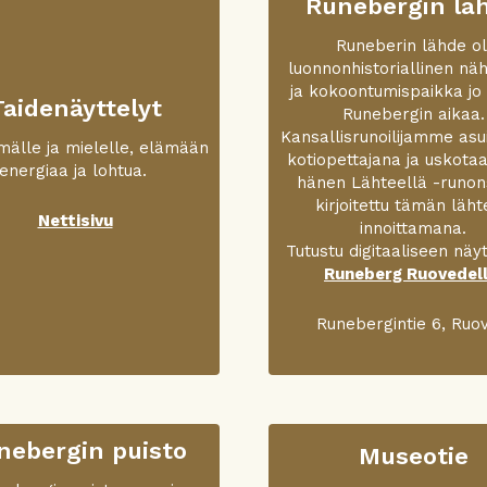
Runebergin lä
Runeberin lähde ol
luonnonhistoriallinen nä
ja kokoontumispaikka jo
Taidenäyttelyt
Runebergin aikaa.
Kansallisrunoilijamme asu
lmälle ja mielelle, elämään
kotiopettajana ja uskotaa
energiaa ja lohtua.
hänen Lähteellä -runon
kirjoitettu tämän läh
Nettisivu
innoittamana.
Tutustu digitaaliseen näyt
Runeberg Ruovedell
Runebergintie 6, Ruov
nebergin puisto
Museotie