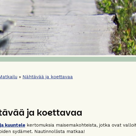
Matkailu
»
Nähtävää ja koettavaa
ävää ja koettavaa
ja kuuntele
kertomuksia maisemakohteista, jotka ovat valloitt
ijoiden sydämet. Nautinnollista matkaa!