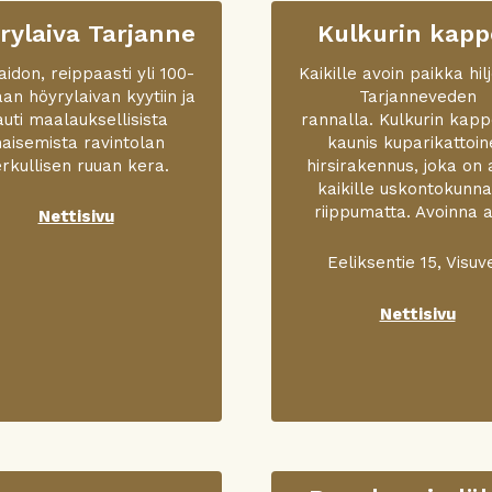
rylaiva Tarjanne
Kulkurin kapp
aidon, reippaasti yli 100-
Kaikille avoin paikka hil
aan höyrylaivan kyytiin ja
Tarjanneveden
auti maalauksellisista
rannalla. Kulkurin kapp
aisemista ravintolan
kaunis kuparikattoin
rkullisen ruuan kera.
hirsirakennus, joka on 
kaikille uskontokunn
riippumatta. Avoinna a
Nettisivu
Eeliksentie 15, Visuv
Nettisivu