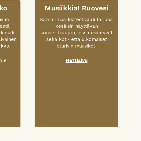
ko
Musiikkia! Ruovesi
uvun
Kamarimusiikkifestivaali tarjoaa
eestä
kesäisin näyttävän
kkosali
konserttisarjan, jossa esiintyvät
aivainen
sekä koti- että ulkomaiset
rkko.
eturivin muusikot.
ole
Nettisivu