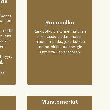
hde
i
htävyys
 ennen
Runopolku
i täällä
Runopolku on tunnelmallinen
n, että
noin kuudensadan metrin
sa on
mittainen polku, joka kulkee
teen
rantaa pitkin Runebergin
lähteeltä Laivarantaan.
telyyn:
ä.
esi
Muistomerkit