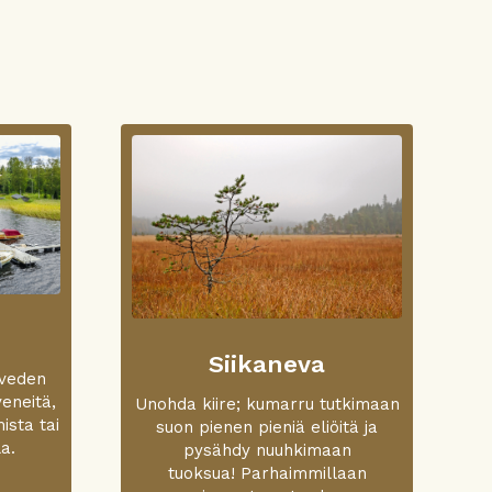
Siikaneva
oveden
veneitä,
Unohda kiire; kumarru tutkimaan
ista tai
suon pienen pieniä eliöitä ja
a.
pysähdy nuuhkimaan
tuoksua! Parhaimmillaan