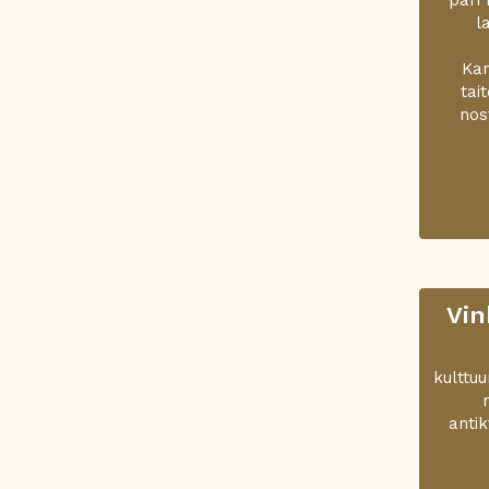
l
Kan
tai
nos
Vin
kulttu
antik