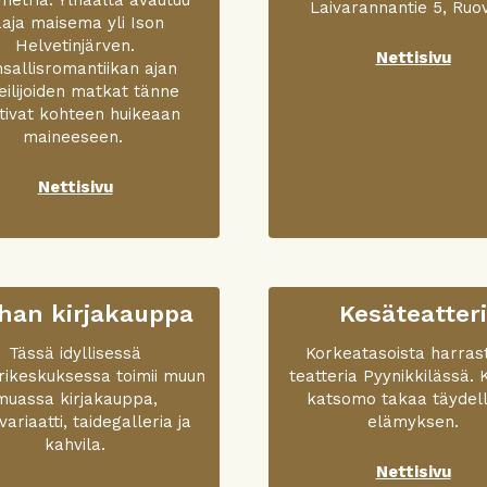
Laivarannantie 5, Ruov
aaja maisema yli Ison
Helvetinjärven.
Nettisivu
sallisromantiikan ajan
teilijoiden matkat tänne
tivat kohteen huikeaan
maineeseen.
Nettisivu
han kirjakauppa
Kesäteatteri
Tässä idyllisessä
Korkea­tasoista harras
urikeskuksessa toimii muun
teatteria Pyynikkilässä. 
muassa kirjakauppa,
katsomo takaa täydell
variaatti, taidegalleria ja
elämyksen.
kahvila.
Nettisivu