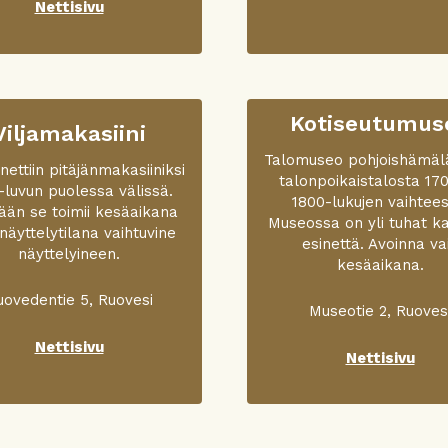
Nettisivu
Kotiseutumus
Viljamakasiini
Talomuseo pohjoishämäl
ettiin pitäjänmakasiiniksi
talonpoikaistalosta 170
-luvun puolessa välissä.
1800-lukujen vaihtees
än se toimii kesäaikana
Museossa on yli tuhat ka
näyttelytilana vaihtuvine
esinettä. Avoinna va
näyttelyineen.
kesäaikana.
uovedentie 5, Ruovesi
Museotie 2, Ruoves
Nettisivu
Nettisivu