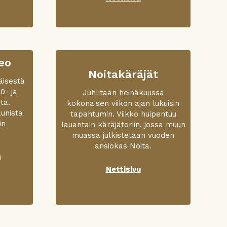
eo
Noitakäräjät
äisestä
0- ja
Juhlitaan heinäkuussa
ta.
kokonaisen viikon ajan lukuisin
unista
tapahtumin. Viikko huipentuu
in
lauantain käräjätoriin, jossa muun
muassa julkistetaan vuoden
ansiokas Noita.
i
Nettisivu