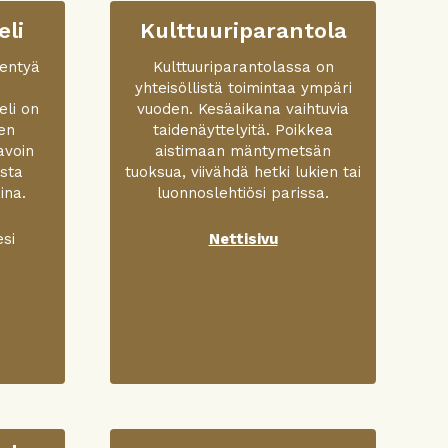
eli
Kulttuuriparantola
jentyä
Kulttuuriparantolassa on
yhteisöllistä toimintaa ympäri
eli on
vuoden. Kesäaikana vaihtuvia
en
taidenäyttelyitä. Poikkea
avoin
aistimaan mäntymetsän
asta
tuoksua, viivähdä hetki lukien tai
ina.
luonnoslehtiösi parissa.
esi
Nettisivu