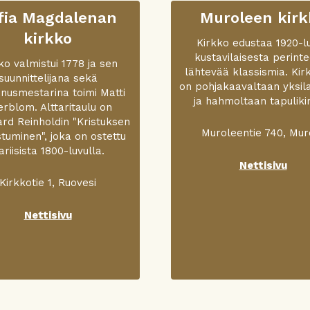
fia Magdalenan
Muroleen kirk
kirkko
Kirkko edustaa 1920-l
kustavilaisesta perint
ko valmistui 1778 ja sen
lähtevää klassismia. Kir
suunnittelijana sekä
on pohjakaavaltaan yksil
nusmestarina toimi Matti
ja hahmoltaan tapuliki
rblom. Alttaritaulu on
rd Reinholdin "Kristuksen
Muroleentie 740, Mur
stuminen", joka on ostettu
ariisista 1800-luvulla.
Nettisivu
Kirkkotie 1, Ruovesi
Nettisivu