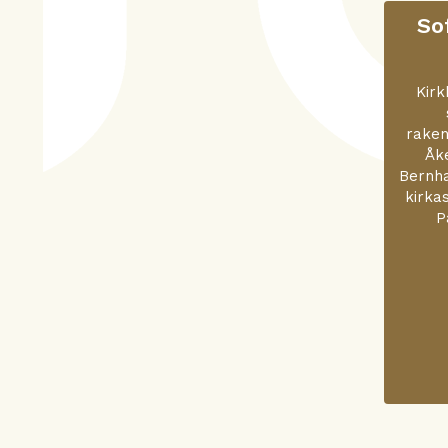
So
Kirk
raken
Åke
Bernha
kirka
P