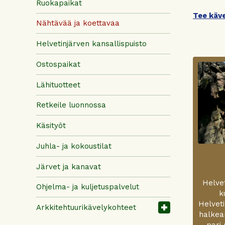
Ruokapaikat
Tee käve
Nähtävää ja koettavaa
Helvetinjärven kansallispuisto
Ostospaikat
Lähituotteet
Retkeile luonnossa
Käsityöt
Juhla- ja kokoustilat
Järvet ja kanavat
Helvet
Ohjelma- ja kuljetuspalvelut
k
Helveti
Arkkitehtuurikävelykohteet
halkea
pari 