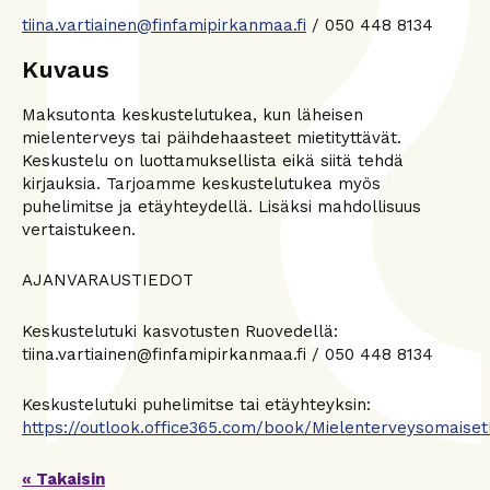
tiina.vartiainen@finfamipirkanmaa.fi
/ 050 448 8134
Kuvaus
Maksutonta keskustelutukea, kun läheisen
mielenterveys tai päihdehaasteet mietityttävät.
Keskustelu on luottamuksellista eikä siitä tehdä
kirjauksia. Tarjoamme keskustelutukea myös
puhelimitse ja etäyhteydellä. Lisäksi mahdollisuus
vertaistukeen.
AJANVARAUSTIEDOT
Keskustelutuki kasvotusten Ruovedellä:
tiina.vartiainen@finfamipirkanmaa.fi / 050 448 8134
Keskustelutuki puhelimitse tai etäyhteyksin:
https://outlook.office365.com/book/Mielenterveysomaise
« Takaisin