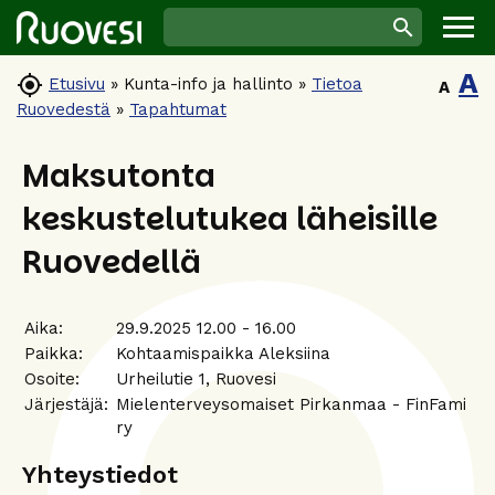
A

Etusivu
»
Kunta-info ja hallinto
»
Tietoa
A
Ruovedestä
»
Tapahtumat
Maksutonta
keskustelutukea läheisille
Ruovedellä
Aika:
29.9.2025 12.00 - 16.00
Paikka:
Kohtaamispaikka Aleksiina
Osoite:
Urheilutie 1, Ruovesi
Järjestäjä:
Mielenterveysomaiset Pirkanmaa - FinFami
ry
Yhteystiedot