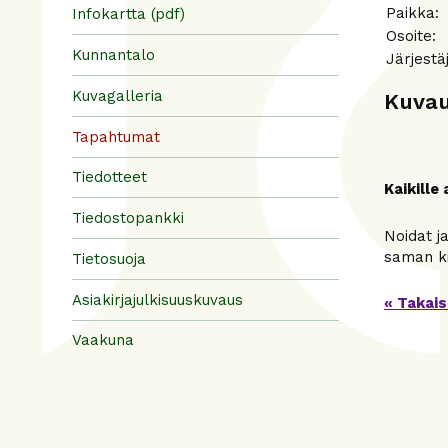
Paikka
Infokartta (pdf)
Osoite:
Kunnantalo
Järjest
Kuvagalleria
Kuva
Tapahtumat
Tiedotteet
Kaikille
Tiedostopankki
Noidat ja
saman kir
Tietosuoja
Asiakirjajulkisuuskuvaus
« Takais
Vaakuna