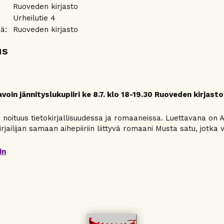
:
Ruoveden kirjasto
Urheilutie 4
äjä:
Ruoveden kirjasto
us
 avoin jännityslukupiiri ke 8.7. klo 18-19.30 Ruoveden kirjast
 noituus tietokirjallisuudessa ja romaaneissa. Luettavana on Aki
jailijan samaan aihepiiriin liittyvä romaani Musta satu, jotka 
in