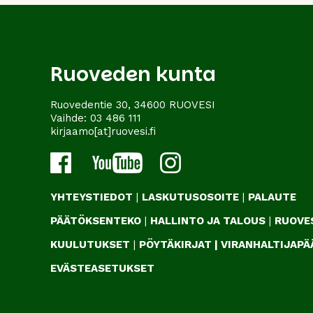
Ruoveden kunta
Ruovedentie 30, 34600 RUOVESI
Vaihde:
03 486 111
kirjaamo[at]ruovesi.fi
YHTEYSTIEDOT
|
LASKUTUSOSOITE
|
PALAUTE
PÄÄTÖKSENTEKO
|
HALLINTO JA TALOUS
|
RUOVES
KUULUTUKSET
|
PÖYTÄKIRJAT
|
VIRANHALTIJAP
EVÄSTEASETUKSET