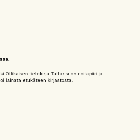
ossa.
 Ollikaisen tietokirja Tattarisuon noitapiiri ja
voi lainata etukäteen kirjastosta.