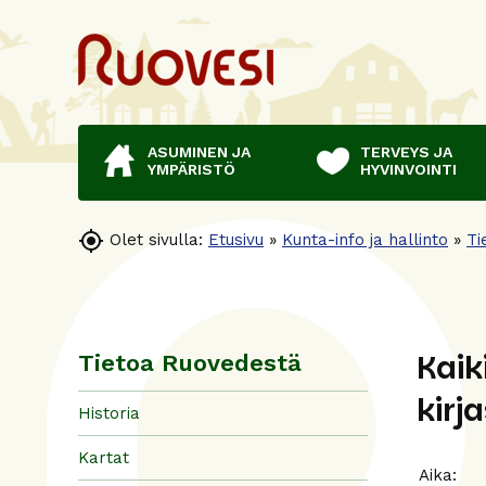
ASUMINEN JA
TERVEYS JA
YMPÄRISTÖ
HYVINVOINTI

Olet sivulla:
Etusivu
»
Kunta-info ja hallinto
»
Ti
Kaik
Tietoa Ruovedestä
kirj
Historia
Kartat
Aika: