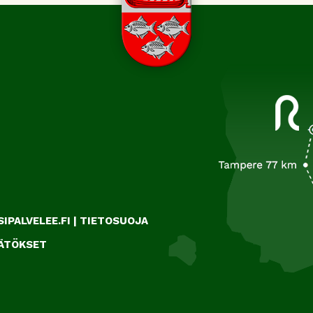
IPALVELEE.FI
|
TIETOSUOJA
ÄÄTÖKSET