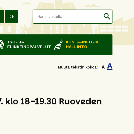
Hakusana(
search
N
DE
TYÖ- JA
KUNTA-INFO JA
ELINKEINOPALVELUT
HALLINTO
A
A
Muuta tekstin kokoa:
.7. klo 18-19.30 Ruoveden