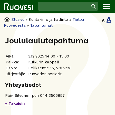
A

Etusivu
»
Kunta-info ja hallinto
»
Tietoa
A
Ruovedestä
»
Tapahtumat
Joululaulutapahtuma
Aika:
3.12.2025 14.00 - 15.00
Paikka:
Kulkurin kappeli
Osoite:
Eeliksentie 15, Visuvesi
Järjestäjä:
Ruoveden seniorit
Yhteystiedot
Päivi Silvonen puh 044 3506857
« Takaisin