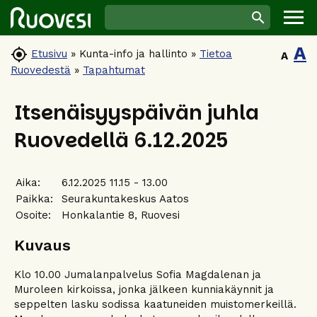
A

Etusivu
»
Kunta-info ja hallinto
»
Tietoa
A
Ruovedestä
»
Tapahtumat
Itsenäisyyspäivän juhla
Ruovedellä 6.12.2025
Aika:
6.12.2025 11.15 - 13.00
Paikka:
Seurakuntakeskus Aatos
Osoite:
Honkalantie 8, Ruovesi
Kuvaus
Klo 10.00 Jumalanpalvelus Sofia Magdalenan ja
Muroleen kirkoissa, jonka jälkeen kunniakäynnit ja
seppelten lasku sodissa kaatuneiden muistomerkeillä.