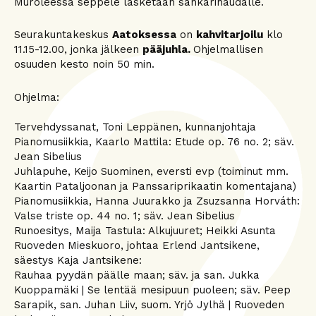
Muroleessa seppele lasketaan sankarihaudalle.
Seurakuntakeskus
Aatoksessa
on
kahvitarjoilu
klo
11.15-12.00, jonka jälkeen
pääjuhla.
Ohjelmallisen
osuuden kesto noin 50 min.
Ohjelma:
Tervehdyssanat, Toni Leppänen, kunnanjohtaja
Pianomusiikkia, Kaarlo Mattila: Etude op. 76 no. 2; säv.
Jean Sibelius
Juhlapuhe, Keijo Suominen, eversti evp (toiminut mm.
Kaartin Pataljoonan ja Panssariprikaatin komentajana)
Pianomusiikkia, Hanna Juurakko ja Zsuzsanna Horváth:
Valse triste op. 44 no. 1; säv. Jean Sibelius
Runoesitys, Maija Tastula: Alkujuuret; Heikki Asunta
Ruoveden Mieskuoro, johtaa Erlend Jantsikene,
säestys Kaja Jantsikene:
Rauhaa pyydän päälle maan; säv. ja san. Jukka
Kuoppamäki | Se lentää mesipuun puoleen; säv. Peep
Sarapik, san. Juhan Liiv, suom. Yrjö Jylhä | Ruoveden