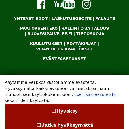
YHTEYSTIEDOT
|
LASKUTUSOSOITE
|
PALAUTE
PÄÄTÖKSENTEKO
|
HALLINTO JA TALOUS
|
RUOVESIPALVELEE.FI
|
TIETOSUOJA
KUULUTUKSET
|
PÖYTÄKIRJAT
|
VIRANHALTIJAPÄÄTÖKSET
EVÄSTEASETUKSET
Käytämme verkkosivustollamme evästeitä.
Hyväksymällä kaikki evästeet varmistat parhaan
mahdollisen käyttökokemuksen.
Lue lisää evästeistä
sekä niiden käytöstä.
Hyväksy
check_box_outline_blank
Jatka hyväksymättä
check_box_outline_blank