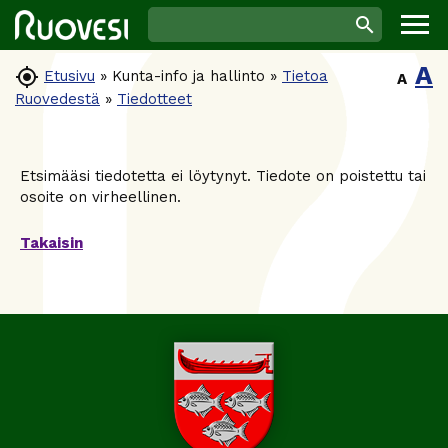
A

Etusivu
»
Kunta-info ja hallinto
»
Tietoa
A
Ruovedestä
»
Tiedotteet
Etsimääsi tiedotetta ei löytynyt. Tiedote on poistettu tai
osoite on virheellinen.
Takaisin