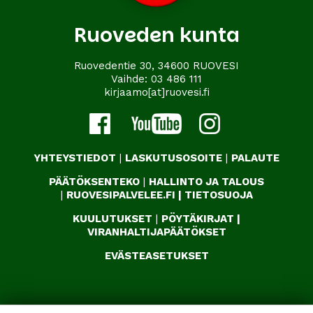
Ruoveden kunta
Ruovedentie 30, 34600 RUOVESI
Vaihde:
03 486 111
kirjaamo[at]ruovesi.fi
YHTEYSTIEDOT
|
LASKUTUSOSOITE
|
PALAUTE
PÄÄTÖKSENTEKO
|
HALLINTO JA TALOUS
|
RUOVESIPALVELEE.FI
|
TIETOSUOJA
KUULUTUKSET
|
PÖYTÄKIRJAT
|
VIRANHALTIJAPÄÄTÖKSET
EVÄSTEASETUKSET