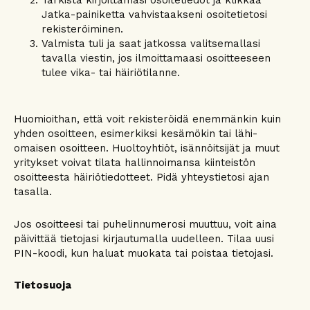
Jatka-painiketta vahvistaakseni osoitetietosi
rekisteröiminen.
Valmista tuli ja saat jatkossa valitsemallasi
tavalla viestin, jos ilmoittamaasi osoitteeseen
tulee vika- tai häiriötilanne.
Huomioithan, että voit rekisteröidä enemmänkin kuin
yhden osoitteen, esimerkiksi kesämökin tai lähi-
omaisen osoitteen. Huoltoyhtiöt, isännöitsijät ja muut
yritykset voivat tilata hallinnoimansa kiinteistön
osoitteesta häiriötiedotteet. Pidä yhteystietosi ajan
tasalla.
Jos osoitteesi tai puhelinnumerosi muuttuu, voit aina
päivittää tietojasi kirjautumalla uudelleen. Tilaa uusi
PIN-koodi, kun haluat muokata tai poistaa tietojasi.
Tietosuoja