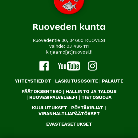
Ruoveden kunta
Ruovedentie 30, 34600 RUOVESI
Vaihde:
03 486 111
kirjaamo[at]ruovesi.fi
YHTEYSTIEDOT
|
LASKUTUSOSOITE
|
PALAUTE
PÄÄTÖKSENTEKO
|
HALLINTO JA TALOUS
|
RUOVESIPALVELEE.FI
|
TIETOSUOJA
KUULUTUKSET
|
PÖYTÄKIRJAT
|
VIRANHALTIJAPÄÄTÖKSET
EVÄSTEASETUKSET