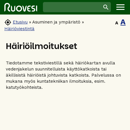
A

Etusivu
»
Asuminen ja ympäristö
»
A
Häiriöviestintä
Häiriöilmoitukset
Tiedotamme tekstiviestillä sekä häiriökartan avulla
vedenjakelun suunnitelluista käyttökatkoista tai
äkillisistä häiriöistä johtuvista katkoista. Palvelussa on
mukana myös kuntatekniikan ilmoituksia, esim.
katutyökohteista.