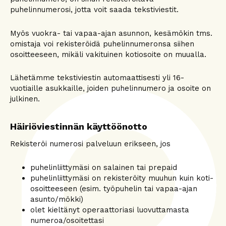
puhelinnumerosi, jotta voit saada tekstiviestit.
Myös vuokra- tai vapaa-ajan asunnon, kesämökin tms.
omistaja voi rekisteröidä puhelinnumeronsa siihen
osoitteeseen, mikäli vakituinen kotiosoite on muualla.
Lähetämme tekstiviestin automaattisesti yli 16-
vuotiaille asukkaille, joiden puhelinnumero ja osoite on
julkinen.
Häiriöviestinnän käyttöönotto
Rekisteröi numerosi palveluun erikseen, jos
puhelinliittymäsi on salainen tai prepaid
puhelinliittymäsi on rekisteröity muuhun kuin koti-
osoitteeseen (esim. työpuhelin tai vapaa-ajan
asunto/mökki)
olet kieltänyt operaattoriasi luovuttamasta
numeroa/osoitettasi