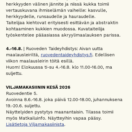
herkkyyden välinen jännite ja niissä kukka toimii
vertauskuvana ihmiselämän vaiheille: kasvulle,
herkkyydelle, runsaudelle ja hauraudelle.
Taitelijaa kiehtovat erityisesti esittävän ja abstraktin
kohtaaminen kukkien muodossa. Kuvataiteilija
työskentelee pääasiassa akryylimaalauksen parissa.
4.-16.8.
| Ruoveden Taideyhdistys: Aivan uutta
maalausleiriltä,
ruovedentaideyhdistys.fi
. Edellisen
viikon maalausleirin töitä esillä.
Huom! Elokuussa ti-su 4.-16.8. klo 11.00-16.00, ma
suljettu.
VILJAMAKASIININ KESÄ 2026
Ruovedentie 5.
Avoinna 8.6.-16.8. joka päivä 12.00-18.00, juhannuksena
19.-20.6. suljettu.
Näyttelyiden pystytys maanantaisin. Tilassa toimii
myös Matkailuinfo. Näytteyihin vapaa pääsy.
Lisätietoja Viljamakasiinista
.