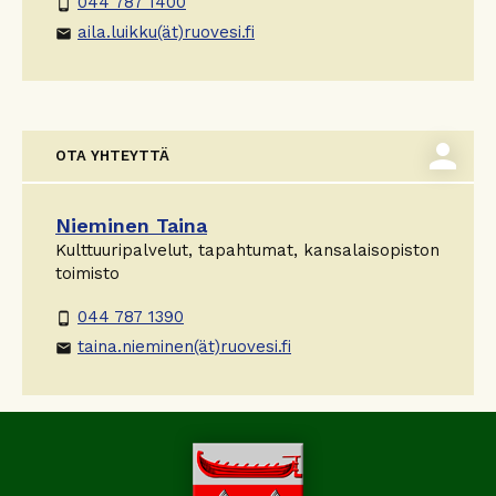
044 787 1400
phone_android
aila.luikku(ät)ruovesi.fi
email
person
OTA YHTEYTTÄ
Nieminen Taina
Kulttuuripalvelut, tapahtumat, kansalaisopiston
toimisto
044 787 1390
phone_android
taina.nieminen(ät)ruovesi.fi
email