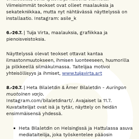
Viimeisimmät teokset ovat olleet maalauksia ja
sekatekniikkaa, mutta nyt nähtävässä näyttelyssä on
installaatio. Instagram: asile_k
6.-26.7.
| Tuija Virta, maalauksia, grafiikkaa ja
pienoisveistoksia.
Näyttelyssä olevat teokset ottavat kantaa
ilmastonmuutokseen, ihmisen luonteeseen, huumorilla
ja pilkkeellä silmäkulmassa. Taitelijaa motivoi
yhteisöllisyys ja ihmiset,
www.tuijavirta.art
8.-26.7.
| Heta Bilaletdin & Ämer Bilaletdin -
Auringon
muotoinen varjo
.
Instagram.com/bilaletdinart/. Avajaiset la 11.7.
Kuvataitelijat ovat isä ja tytär, näyttely on heidän
ensimmäisensä yhdessä.
Heta Bilaletdin on Helsingissä ja Hattulassa asuva
mediataiteilija, joka työskentelee pääosin