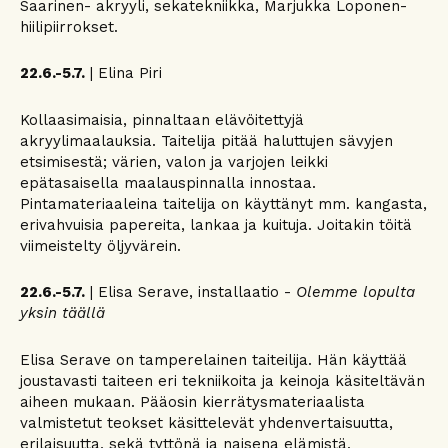
Saarinen- akryyli, sekatekniikka, Marjukka Loponen-
hiilipiirrokset.
22.6.-5.7.
| Elina Piri
Kollaasimaisia, pinnaltaan elävöitettyjä
akryylimaalauksia. Taitelija pitää haluttujen sävyjen
etsimisestä; värien, valon ja varjojen leikki
epätasaisella maalauspinnalla innostaa.
Pintamateriaaleina taitelija on käyttänyt mm. kangasta,
erivahvuisia papereita, lankaa ja kuituja. Joitakin töitä
viimeistelty öljyvärein.
22.6.-5.7.
| Elisa Serave, installaatio -
Olemme lopulta
yksin täällä
Elisa Serave on tamperelainen taiteilija. Hän käyttää
joustavasti taiteen eri tekniikoita ja keinoja käsiteltävän
aiheen mukaan. Pääosin kierrätysmateriaalista
valmistetut teokset käsittelevät yhdenvertaisuutta,
erilaisuutta, sekä tyttönä ja naisena elämistä.