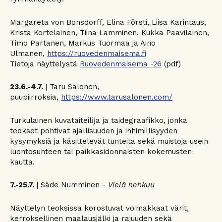
Margareta von Bonsdorff, Elina Försti, Liisa Karintaus,
Krista Kortelainen, Tiina Lamminen, Kukka Paavilainen,
Timo Partanen, Markus Tuormaa ja Aino
Ulmanen,
https://ruovedenmaisema.fi
Tietoja näyttelystä
Ruovedenmaisema -26
(pdf)
23.6.-4.7.
| Taru Salonen,
puupiirroksia,
https://www.tarusalonen.com/
Turkulainen kuvataiteilĳa ja taidegraafikko, jonka
teokset pohtivat ajallisuuden ja inhimillisyyden
kysymyksiä ja käsittelevät tunteita sekä muistoja usein
luontosuhteen tai paikkasidonnaisten kokemusten
kautta.
7.-25.7.
| Säde Numminen -
Vielä hehkuu
Näyttelyn teoksissa korostuvat voimakkaat värit,
kerroksellinen maalausjälki ja rajuuden sekä