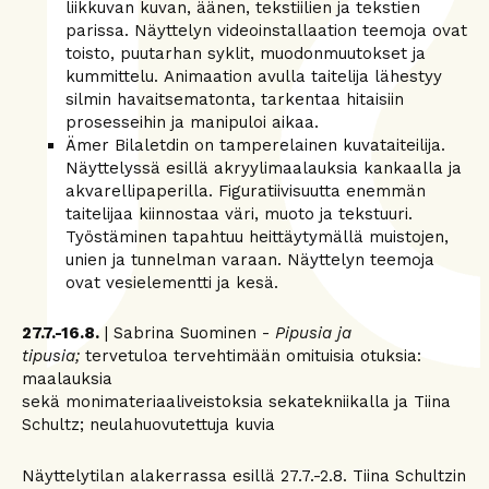
liikkuvan kuvan, äänen, tekstiilien ja tekstien
parissa. Näyttelyn videoinstallaation teemoja ovat
toisto, puutarhan syklit, muodonmuutokset ja
kummittelu. Animaation avulla taitelija lähestyy
silmin havaitsematonta, tarkentaa hitaisiin
prosesseihin ja manipuloi aikaa.
Ämer Bilaletdin on tamperelainen kuvataiteilija.
Näyttelyssä esillä akryylimaalauksia kankaalla ja
akvarellipaperilla. Figuratiivisuutta enemmän
taitelijaa kiinnostaa väri, muoto ja tekstuuri.
Työstäminen tapahtuu heittäytymällä muistojen,
unien ja tunnelman varaan. Näyttelyn teemoja
ovat vesielementti ja kesä.
27.7.-16.8.
| Sabrina Suominen -
Pipusia ja
tipusia;
tervetuloa tervehtimään omituisia otuksia:
maalauksia
sekä monimateriaaliveistoksia sekatekniikalla ja Tiina
Schultz; neulahuovutettuja kuvia
Näyttelytilan alakerrassa esillä 27.7.-2.8. Tiina Schultzin