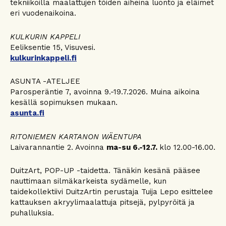
tekniikoilla maalattujen töiden aiheina luonto ja eläimet
eri vuodenaikoina.
KULKURIN KAPPELI
Eeliksentie 15, Visuvesi.
kulkurinkappeli.fi
ASUNTA -ATELJEE
Parosperäntie 7, avoinna 9.-19.7.2026. Muina aikoina
kesällä sopimuksen mukaan.
asunta.fi
RITONIEMEN KARTANON WÄENTUPA
Laivarannantie 2. Avoinna
ma-su 6.-12.7.
klo 12.00-16.00.
DuitzArt, POP-UP -taidetta. Tänäkin kesänä pääsee
nauttimaan silmäkarkeista sydämelle, kun
taidekollektiivi DuitzArtin perustaja Tuija Lepo esittelee
kattauksen akryylimaalattuja pitsejä, pylpyröitä ja
puhalluksia.