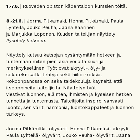
1.-7.6.
| Ruoveden opiston kädentaidon kurssien töitä.
8.-21.6.
| Jorma Pitkämäki, Henna Pitkämäki, Paula
Lyhteilä, Jouko Peuha, Jaana Saarinen
ja Marjukka Loponen. Kuuden taiteilijan näyttely
Pysähdy hetkeen
.
Näyttely kutsuu katsojan pysähtymään hetkeen ja
tuntemaan miten pieni asia voi olla suuri ja
merkityksellinen. Työt ovat akryyli-, öljy- ja
sekatekniikalla tehtyjä sekä hiilipiirroksia.
Kokoonpanossa on sekä taidekouluja käyneitä että
itseoppineita taiteiljioita. Näyttelyn työt
viestivät luonnon, eläinten, ihmisten ja kyseisen hetken
tunnetta ja tuntemusta. Taiteilijoita inspiroi vahvasti
luonto, sen värit, harmonia, luontokappaleet ja luonnon
tärkeys.
Jorma Pitkämäki- öljyvärit, Henna Pitkämäki- akryyli,
Paula Lyhteilä- öljyvärit, Jouko Peuha- ölyvärit, Jaana