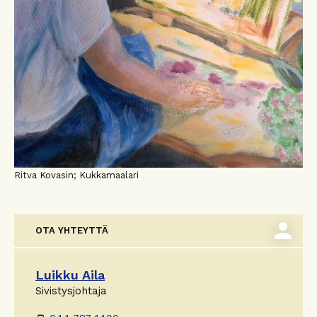
Ritva Kovasin; Kukkamaalari
person
OTA YHTEYTTÄ
Luikku Aila
Sivistysjohtaja