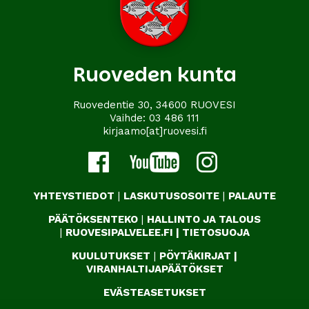
Ruoveden kunta
Ruovedentie 30, 34600 RUOVESI
Vaihde:
03 486 111
kirjaamo[at]ruovesi.fi
YHTEYSTIEDOT
|
LASKUTUSOSOITE
|
PALAUTE
PÄÄTÖKSENTEKO
|
HALLINTO JA TALOUS
|
RUOVESIPALVELEE.FI
|
TIETOSUOJA
KUULUTUKSET
|
PÖYTÄKIRJAT
|
VIRANHALTIJAPÄÄTÖKSET
EVÄSTEASETUKSET