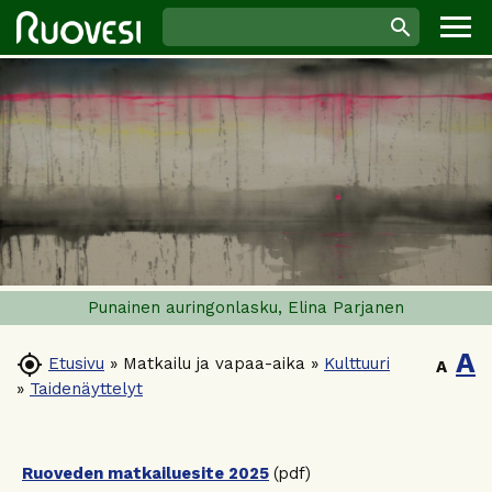
Punainen auringonlasku, Elina Parjanen
A

Etusivu
»
Matkailu ja vapaa-aika
»
Kulttuuri
A
»
Taidenäyttelyt
Ruoveden matkailuesite 2025
(pdf)