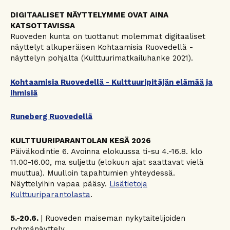
DIGITAALISET NÄYTTELYMME OVAT AINA
KATSOTTAVISSA
Ruoveden kunta on tuottanut molemmat digitaaliset
näyttelyt alkuperäisen Kohtaamisia Ruovedellä -
näyttelyn pohjalta (Kulttuurimatkailuhanke 2021).
Kohtaamisia Ruovedellä - Kulttuuripitäjän elämää ja
ihmisiä
Runeberg Ruovedellä
KULTTUURIPARANTOLAN KESÄ 2026
Päiväkodintie 6. Avoinna elokuussa ti-su 4.-16.8. klo
11.00-16.00, ma suljettu (elokuun ajat saattavat vielä
muuttua). Muulloin tapahtumien yhteydessä.
Näyttelyihin vapaa pääsy.
Lisätietoja
Kulttuuriparantolasta
.
5.-20.6.
| Ruoveden maiseman nykytaitelijoiden
ryhmänäyttely.