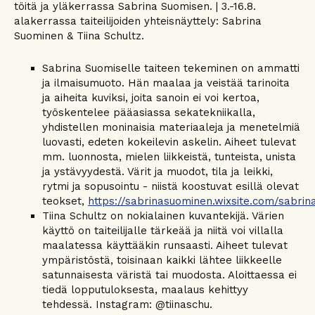
töitä ja yläkerrassa Sabrina Suomisen. | 3.-16.8.
alakerrassa taiteilijoiden yhteisnäyttely: Sabrina
Suominen & Tiina Schultz.
Sabrina Suomiselle taiteen tekeminen on ammatti
ja ilmaisumuoto. Hän maalaa ja veistää tarinoita
ja aiheita kuviksi, joita sanoin ei voi kertoa,
työskentelee pääasiassa sekatekniikalla,
yhdistellen moninaisia materiaaleja ja menetelmiä
luovasti, edeten kokeilevin askelin. Aiheet tulevat
mm. luonnosta, mielen liikkeistä, tunteista, unista
ja ystävyydestä. Värit ja muodot, tila ja leikki,
rytmi ja sopusointu - niistä koostuvat esillä olevat
teokset,
https://sabrinasuominen.wixsite.com/sabri
Tiina Schultz on nokialainen kuvantekijä. Värien
käyttö on taiteilijalle tärkeää ja niitä voi villalla
maalatessa käyttääkin runsaasti. Aiheet tulevat
ympäristöstä, toisinaan kaikki lähtee liikkeelle
satunnaisesta väristä tai muodosta. Aloittaessa ei
tiedä lopputuloksesta, maalaus kehittyy
tehdessä. Instagram: @tiinaschu.