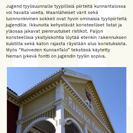
Jugend tyylisuunnalle tyypillisiä piirteitä kunnantalossa
voi havaita useita. Maanläheiset värit sekä
luonnonkivinen sokkeli ovat hyvin ominaisia tyylipiirteitä
jugendille. Ikkunoita kehystävät koristeelliset listat ja
yläosaa jakavat pieniruutuiset ristikot. Paljon
koristeellisia yksityiskohtia löytää etenkin rakennuksen
kuistilta sekä katon rajasta räystään alus koristuksista.
Myös ”Ruoveden KunnanTalo” tekstissä käytetty
hieman jykevä fontti on jugendin tyyliin sopiva.