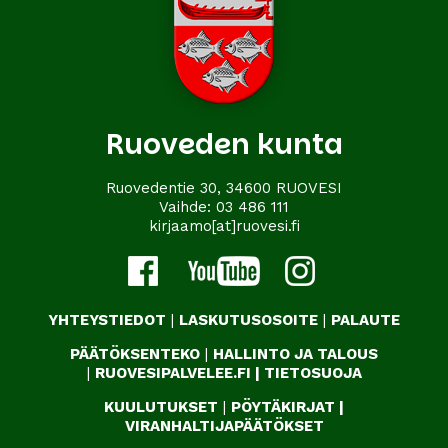
Ruoveden kunta
Ruovedentie 30, 34600 RUOVESI
Vaihde:
03 486 111
kirjaamo[at]ruovesi.fi
YHTEYSTIEDOT
|
LASKUTUSOSOITE
|
PALAUTE
PÄÄTÖKSENTEKO
|
HALLINTO JA TALOUS
|
RUOVESIPALVELEE.FI
|
TIETOSUOJA
KUULUTUKSET
|
PÖYTÄKIRJAT
|
VIRANHALTIJAPÄÄTÖKSET