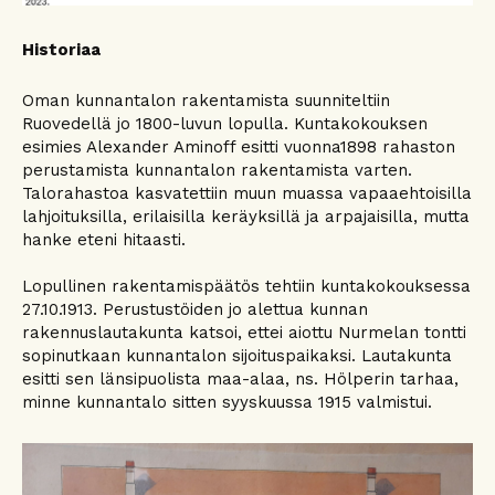
Historiaa
Oman kunnantalon rakentamista suunniteltiin
Ruovedellä jo 1800-luvun lopulla. Kuntakokouksen
esimies Alexander Aminoff esitti vuonna1898 rahaston
perustamista kunnantalon rakentamista varten.
Talorahastoa kasvatettiin muun muassa vapaaehtoisilla
lahjoituksilla, erilaisilla keräyksillä ja arpajaisilla, mutta
hanke eteni hitaasti.
Lopullinen rakentamispäätös tehtiin kuntakokouksessa
27.10.1913. Perustustöiden jo alettua kunnan
rakennuslautakunta katsoi, ettei aiottu Nurmelan tontti
sopinutkaan kunnantalon sijoituspaikaksi. Lautakunta
esitti sen länsipuolista maa-alaa, ns. Hölperin tarhaa,
minne kunnantalo sitten syyskuussa 1915 valmistui.