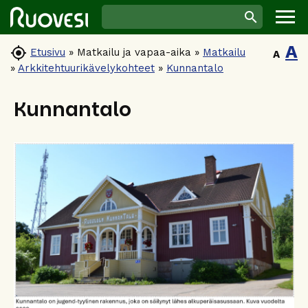
A

Etusivu
»
Matkailu ja vapaa-aika
»
Matkailu
A
»
Arkkitehtuurikävelykohteet
»
Kunnantalo
Kunnantalo